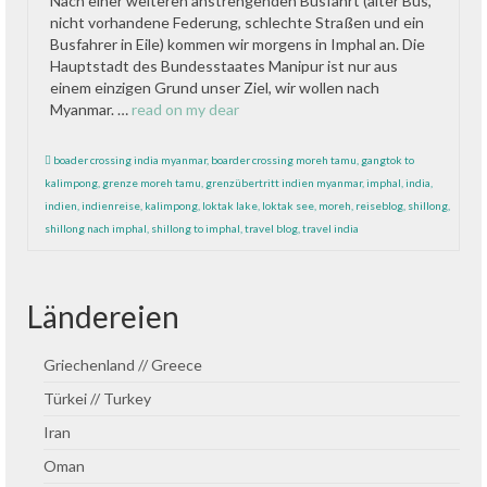
Nach einer weiteren anstrengenden Busfahrt (alter Bus,
nicht vorhandene Federung, schlechte Straßen und ein
Busfahrer in Eile) kommen wir morgens in Imphal an. Die
Hauptstadt des Bundesstaates Manipur ist nur aus
einem einzigen Grund unser Ziel, wir wollen nach
Myanmar. …
read on my dear
boader crossing india myanmar
,
boarder crossing moreh tamu
,
gangtok to
kalimpong
,
grenze moreh tamu
,
grenzübertritt indien myanmar
,
imphal
,
india
,
indien
,
indienreise
,
kalimpong
,
loktak lake
,
loktak see
,
moreh
,
reiseblog
,
shillong
,
shillong nach imphal
,
shillong to imphal
,
travel blog
,
travel india
Ländereien
Griechenland // Greece
Türkei // Turkey
Iran
Oman