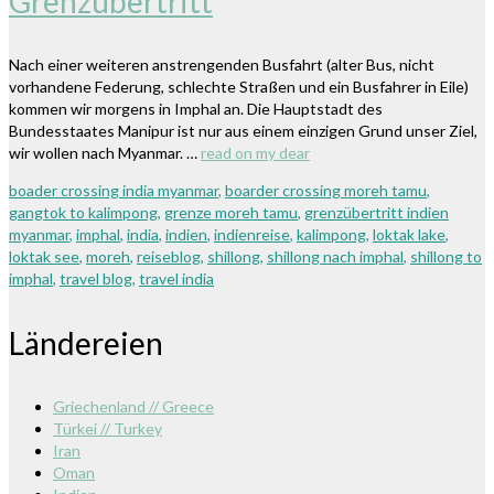
Grenzübertritt
Nach einer weiteren anstrengenden Busfahrt (alter Bus, nicht
vorhandene Federung, schlechte Straßen und ein Busfahrer in Eile)
kommen wir morgens in Imphal an. Die Hauptstadt des
Bundesstaates Manipur ist nur aus einem einzigen Grund unser Ziel,
wir wollen nach Myanmar. …
read on my dear
boader crossing india myanmar
,
boarder crossing moreh tamu
,
gangtok to kalimpong
,
grenze moreh tamu
,
grenzübertritt indien
myanmar
,
imphal
,
india
,
indien
,
indienreise
,
kalimpong
,
loktak lake
,
loktak see
,
moreh
,
reiseblog
,
shillong
,
shillong nach imphal
,
shillong to
imphal
,
travel blog
,
travel india
Ländereien
Griechenland // Greece
Türkei // Turkey
Iran
Oman