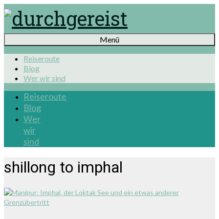
Menü
Reiseroute
Blog
Wer wir sind
Reiseroute
Blog
Wer
wir
sind
shillong to imphal